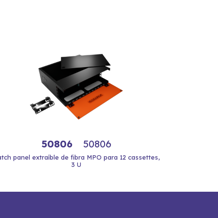
50806
50806
tch panel extraíble de fibra MPO para 12 cassettes,
3 U