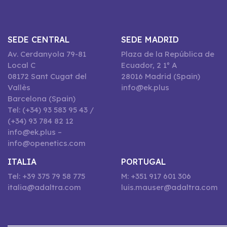
SEDE CENTRAL
SEDE MADRID
Av. Cerdanyola 79-81
Plaza de la República de
Local C
Ecuador, 2 1º A
08172 Sant Cugat del
28016 Madrid (Spain)
Vallès
info@ek.plus
Barcelona (Spain)
Tel: (+34) 93 583 95 43 /
(+34) 93 784 82 12
info@ek.plus –
info@openetics.com
ITALIA
PORTUGAL
Tel: +39 375 79 58 775
M: +351 917 601 306
italia@adaltra.com
luis.mauser@adaltra.com