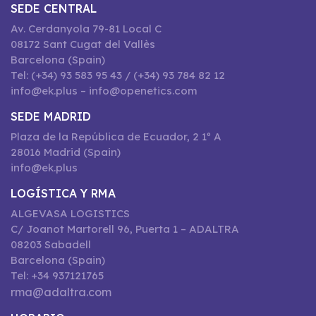
SEDE CENTRAL
Av. Cerdanyola 79-81 Local C
08172 Sant Cugat del Vallès
Barcelona (Spain)
Tel: (+34) 93 583 95 43 / (+34) 93 784 82 12
info@ek.plus – info@openetics.com
SEDE MADRID
Plaza de la República de Ecuador, 2 1º A
28016 Madrid (Spain)
info@ek.plus
LOGÍSTICA Y RMA
ALGEVASA LOGISTICS
C/ Joanot Martorell 96, Puerta 1 – ADALTRA
08203 Sabadell
Barcelona (Spain)
Tel: +34 937121765
rma@adaltra.com