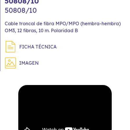
50808/10
50808/10
Cable troncal de fibra MPO/MPO (hembra-hembra)
OM3, 12 fibras, 10 m. Polaridad B
FICHA TÉCNICA
IMAGEN