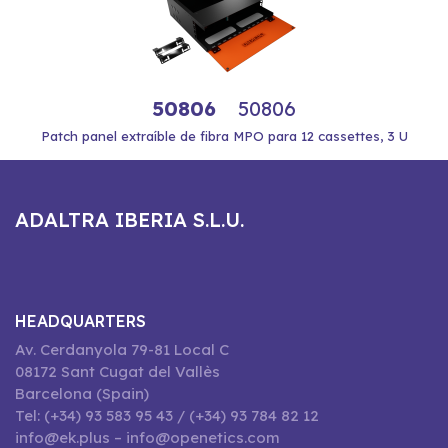
50806
50806
Patch panel extraíble de fibra MPO para 12 cassettes, 3 U
ADALTRA IBERIA S.L.U.
HEADQUARTERS
Av. Cerdanyola 79-81 Local C
08172 Sant Cugat del Vallès
Barcelona (Spain)
Tel: (+34) 93 583 95 43 / (+34) 93 784 82 12
info@ek.plus – info@openetics.com