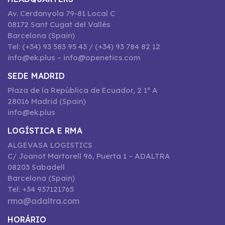
Av. Cerdanyola 79-81 Local C
08172 Sant Cugat del Vallès
Barcelona (Spain)
Tel: (+34) 93 583 95 43 / (+34) 93 784 82 12
info@ek.plus – info@openetics.com
SEDE MADRID
Plaza de la República de Ecuador, 2 1º A
28016 Madrid (Spain)
info@ek.plus
LOGÍSTICA E RMA
ALGEVASA LOGISTICS
C/ Joanot Martorell 96, Puerta 1 – ADALTRA
08203 Sabadell
Barcelona (Spain)
Tel: +34 937121765
rma@adaltra.com
HORÁRIO