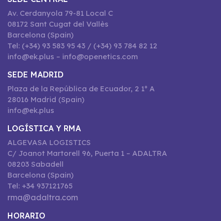
Av. Cerdanyola 79-81 Local C
08172 Sant Cugat del Vallès
Barcelona (Spain)
Tel: (+34) 93 583 95 43 / (+34) 93 784 82 12
info@ek.plus – info@openetics.com
SEDE MADRID
Plaza de la República de Ecuador, 2 1º A
28016 Madrid (Spain)
info@ek.plus
LOGÍSTICA Y RMA
ALGEVASA LOGISTICS
C/ Joanot Martorell 96, Puerta 1 – ADALTRA
08203 Sabadell
Barcelona (Spain)
Tel: +34 937121765
rma@adaltra.com
HORARIO