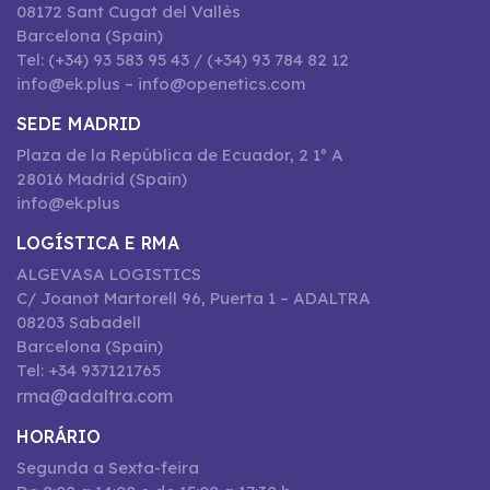
08172 Sant Cugat del Vallès
Barcelona (Spain)
Tel: (+34) 93 583 95 43 / (+34) 93 784 82 12
info@ek.plus – info@openetics.com
SEDE MADRID
Plaza de la República de Ecuador, 2 1º A
28016 Madrid (Spain)
info@ek.plus
LOGÍSTICA E RMA
ALGEVASA LOGISTICS
C/ Joanot Martorell 96, Puerta 1 – ADALTRA
08203 Sabadell
Barcelona (Spain)
Tel: +34 937121765
rma@adaltra.com
HORÁRIO
Segunda a Sexta-feira