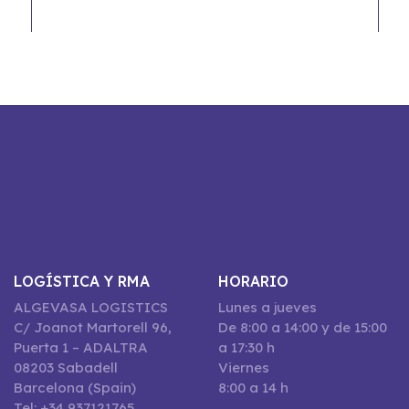
LOGÍSTICA Y RMA
HORARIO
ALGEVASA LOGISTICS
Lunes a jueves
C/ Joanot Martorell 96,
De 8:00 a 14:00 y de 15:00
Puerta 1 – ADALTRA
a 17:30 h
08203 Sabadell
Viernes
Barcelona (Spain)
8:00 a 14 h
Tel: +34 937121765