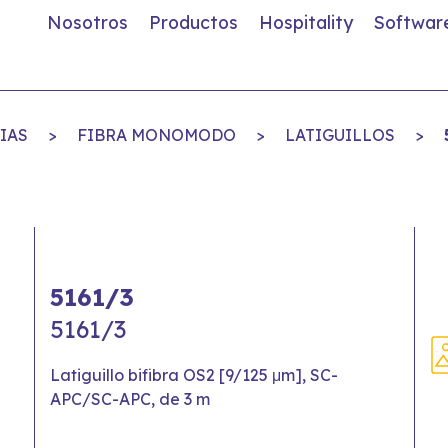
Nosotros
Productos
Hospitality
Softwar
IAS
>
FIBRA MONOMODO
>
LATIGUILLOS
>
5161/3
5161/3
Latiguillo bifibra OS2 [9/125 μm], SC-
APC/SC-APC, de 3 m