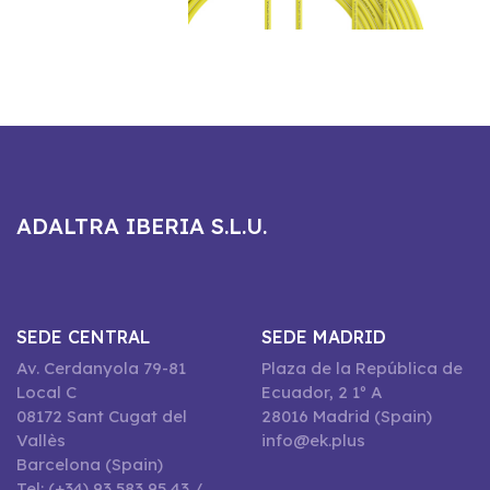
ADALTRA IBERIA S.L.U.
SEDE CENTRAL
SEDE MADRID
Av. Cerdanyola 79-81
Plaza de la República de
Local C
Ecuador, 2 1º A
08172 Sant Cugat del
28016 Madrid (Spain)
Vallès
info@ek.plus
Barcelona (Spain)
Tel: (+34) 93 583 95 43 /