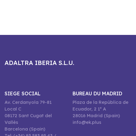
ADALTRA IBERIA S.L.U.
SIEGE SOCIAL
BUREAU DU MADRID
Av. Cerdanyola 79-81
Plaza de la República de
Local C
Ecuador, 2 1º A
08172 Sant Cugat del
28016 Madrid (Spain)
Vallès
info@ek.plus
Barcelona (Spain)
Tel: (+34) 93 583 95 43 /