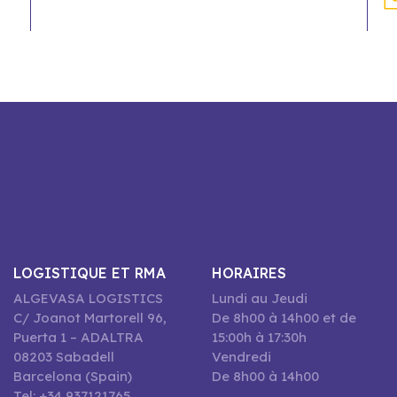
LOGISTIQUE ET RMA
HORAIRES
ALGEVASA LOGISTICS
Lundi au Jeudi
C/ Joanot Martorell 96,
De 8h00 à 14h00 et de
Puerta 1 – ADALTRA
15:00h à 17:30h
08203 Sabadell
Vendredi
Barcelona (Spain)
De 8h00 à 14h00
Tel: +34 937121765