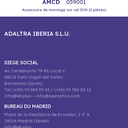
AMCD
059001
Accessoire de montage sur rail DIN (2 pièces)
ADALTRA IBERIA S.L.U.
SIEGE SOCIAL
Av. Cerdanyola 79-81 Local C
08172 Sant Cugat del Vallès
Barcelona (Spain)
Tel: (+34) 93 583 95 43 / (+34) 93 784 82 12
info@ek.plus – info@openetics.com
BUREAU DU MADRID
Plaza de la República de Ecuador, 2 1º A
28016 Madrid (Spain)
info@ek.plus