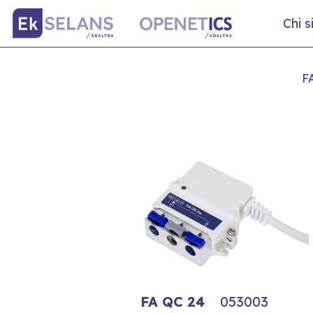
Chi 
F
FA QC 24
053003