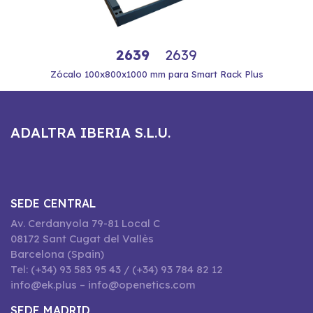
2639
2639
Zócalo 100x800x1000 mm para Smart Rack Plus
ADALTRA IBERIA S.L.U.
SEDE CENTRAL
Av. Cerdanyola 79-81 Local C
08172 Sant Cugat del Vallès
Barcelona (Spain)
Tel: (+34) 93 583 95 43 / (+34) 93 784 82 12
info@ek.plus – info@openetics.com
SEDE MADRID