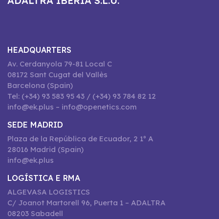
ADALTRA IBERIA S.L.U.
HEADQUARTERS
Av. Cerdanyola 79-81 Local C
08172 Sant Cugat del Vallès
Barcelona (Spain)
Tel: (+34) 93 583 95 43 / (+34) 93 784 82 12
info@ek.plus – info@openetics.com
SEDE MADRID
Plaza de la República de Ecuador, 2 1º A
28016 Madrid (Spain)
info@ek.plus
LOGÍSTICA E RMA
ALGEVASA LOGISTICS
C/ Joanot Martorell 96, Puerta 1 – ADALTRA
08203 Sabadell