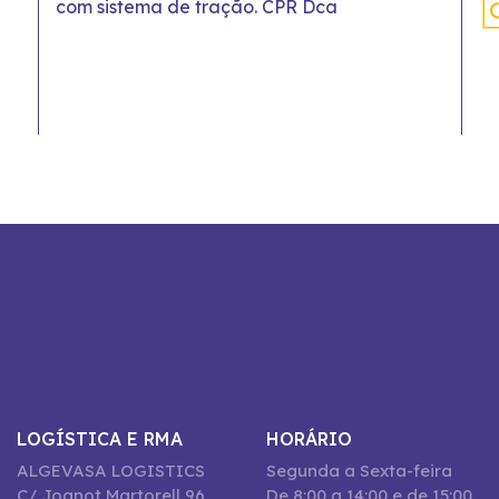
com sistema de tração. CPR Dca
LOGÍSTICA E RMA
HORÁRIO
ALGEVASA LOGISTICS
Segunda a Sexta-feira
C/ Joanot Martorell 96,
De 8:00 a 14:00 e de 15:00