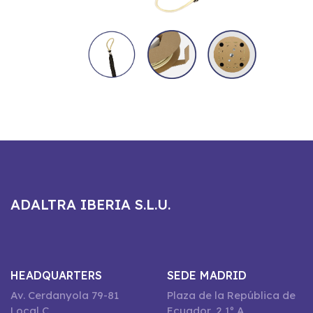
ADALTRA IBERIA S.L.U.
HEADQUARTERS
SEDE MADRID
Av. Cerdanyola 79-81
Plaza de la República de
Local C
Ecuador, 2 1º A