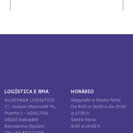
LOGÍSTICA E RMA
HORÁRIO
ALGEVASA LOGISTICS
Segunda a Sexta-feira
C/ Joanot Martorell 96,
De 8:00 a 14:00 e de 15:00
Puerta 1 – ADALTRA
a 17:30 h
08203 Sabadell
Sexta-feira
Barcelona (Spain)
8:00 a 14:00 h
Tel: +34 937121765