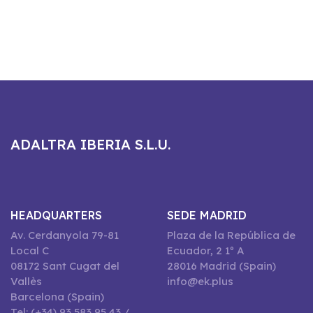
ADALTRA IBERIA S.L.U.
HEADQUARTERS
SEDE MADRID
Av. Cerdanyola 79-81
Plaza de la República de
Local C
Ecuador, 2 1º A
08172 Sant Cugat del
28016 Madrid (Spain)
Vallès
info@ek.plus
Barcelona (Spain)
Tel: (+34) 93 583 95 43 /