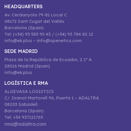
HEADQUARTERS
Av. Cerdanyola 79-81 Local C
08172 Sant Cugat del Vallès
Barcelona (Spain)
Tel: (+34) 93 583 95 43 / (+34) 93 784 82 12
info@ek.plus – info@openetics.com
SEDE MADRID
Plaza de la República de Ecuador, 2 1º A
28016 Madrid (Spain)
info@ek.plus
LOGÍSTICA E RMA
ALGEVASA LOGISTICS
C/ Joanot Martorell 96, Puerta 1 – ADALTRA
08203 Sabadell
Barcelona (Spain)
Tel: +34 937121765
rma@adaltra.com