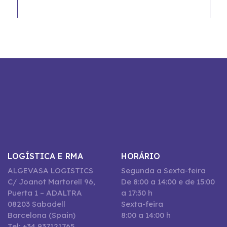
LOGÍSTICA E RMA
HORÁRIO
ALGEVASA LOGISTICS
Segunda a Sexta-feira
C/ Joanot Martorell 96,
De 8:00 a 14:00 e de 15:00
Puerta 1 – ADALTRA
a 17:30 h
08203 Sabadell
Sexta-feira
Barcelona (Spain)
8:00 a 14:00 h
Tel: +34 937121765