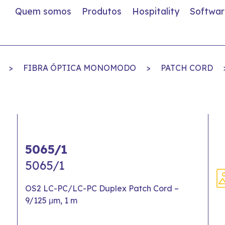
Quem somos
Produtos
Hospitality
Softwar
>
FIBRA ÓPTICA MONOMODO
>
PATCH CORD
5065/1
5065/1
OS2 LC-PC/LC-PC Duplex Patch Cord –
9/125 μm, 1 m