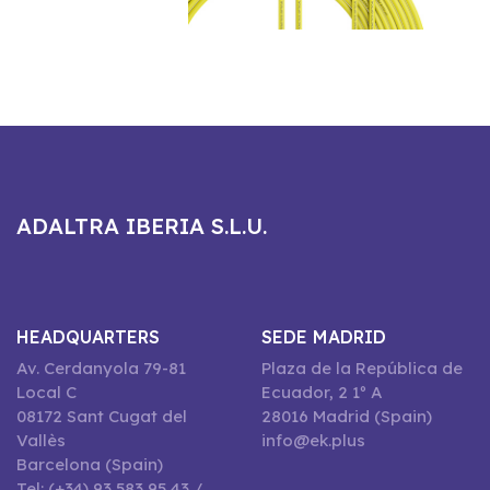
ADALTRA IBERIA S.L.U.
HEADQUARTERS
SEDE MADRID
Av. Cerdanyola 79-81
Plaza de la República de
Local C
Ecuador, 2 1º A
08172 Sant Cugat del
28016 Madrid (Spain)
Vallès
info@ek.plus
Barcelona (Spain)
Tel: (+34) 93 583 95 43 /