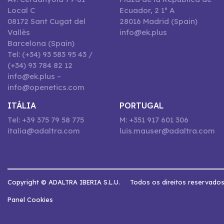
Local C
Ecuador, 2 1º A
08172 Sant Cugat del
28016 Madrid (Spain)
Vallès
info@ek.plus
Barcelona (Spain)
Tel: (+34) 93 583 95 43 /
(+34) 93 784 82 12
info@ek.plus –
info@openetics.com
ITÁLIA
PORTUGAL
Tel: +39 375 79 58 775
M: +351 917 601 306
italia@adaltra.com
luis.mauser@adaltra.com
Copyright © ADALTRA IBERIA S.L.U.
Todos os direitos reservado
Panel Cookies