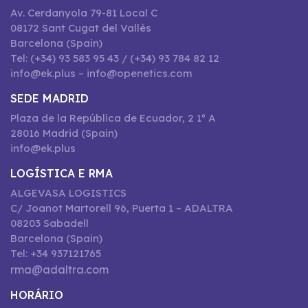
Av. Cerdanyola 79-81 Local C
08172 Sant Cugat del Vallès
Barcelona (Spain)
Tel: (+34) 93 583 95 43 / (+34) 93 784 82 12
info@ek.plus – info@openetics.com
SEDE MADRID
Plaza de la República de Ecuador, 2 1º A
28016 Madrid (Spain)
info@ek.plus
LOGÍSTICA E RMA
ALGEVASA LOGISTICS
C/ Joanot Martorell 96, Puerta 1 – ADALTRA
08203 Sabadell
Barcelona (Spain)
Tel: +34 937121765
rma@adaltra.com
HORÁRIO