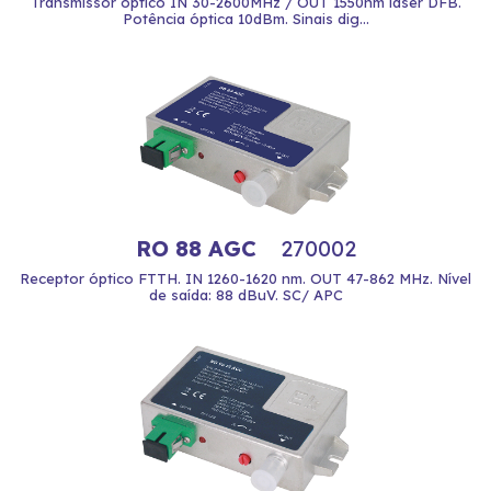
Transmissor óptico IN 30-2600MHz / OUT 1550nm láser DFB.
Potência óptica 10dBm. Sinais dig...
RO 88 AGC
270002
Receptor óptico FTTH. IN 1260-1620 nm. OUT 47-862 MHz. Nível
de saída: 88 dBuV. SC/ APC