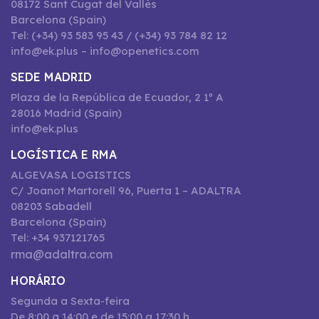
08172 Sant Cugat del Vallès
Barcelona (Spain)
Tel: (+34) 93 583 95 43 / (+34) 93 784 82 12
info@ek.plus – info@openetics.com
SEDE MADRID
Plaza de la República de Ecuador, 2 1º A
28016 Madrid (Spain)
info@ek.plus
LOGÍSTICA E RMA
ALGEVASA LOGISTICS
C/ Joanot Martorell 96, Puerta 1 – ADALTRA
08203 Sabadell
Barcelona (Spain)
Tel: +34 937121765
rma@adaltra.com
HORÁRIO
Segunda a Sexta-feira
De 8:00 a 14:00 e de 15:00 a 17:30 h