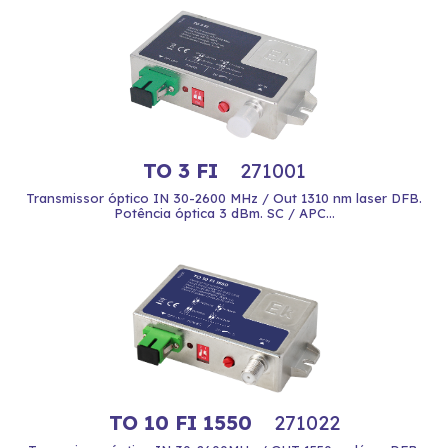
TO 3 FI
271001
Transmissor óptico IN 30-2600 MHz / Out 1310 nm laser DFB.
Potência óptica 3 dBm. SC / APC...
TO 10 FI 1550
271022