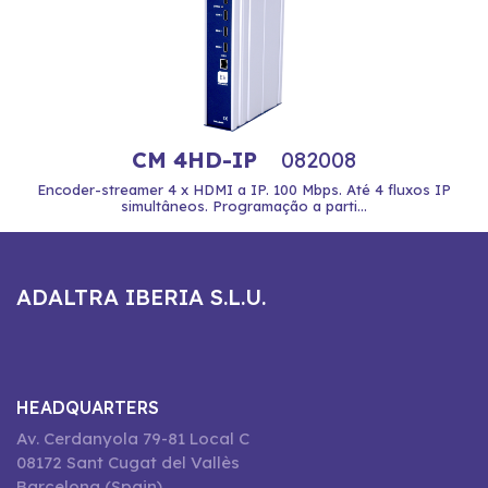
CM 4HD-IP
082008
Encoder-streamer 4 x HDMI a IP. 100 Mbps. Até 4 fluxos IP
simultâneos. Programação a parti...
ADALTRA IBERIA S.L.U.
HEADQUARTERS
Av. Cerdanyola 79-81 Local C
08172 Sant Cugat del Vallès
Barcelona (Spain)