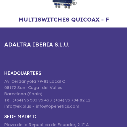
MULTISWITCHES QUICOAX - F
ADALTRA IBERIA S.L.U.
HEADQUARTERS
Av. Cerdanyola 79-81 Local C
08172 Sant Cugat del Vallès
Barcelona (Spain)
Tel: (+34) 93 583 95 43 / (+34) 93 784 82 12
info@ek.plus – info@openetics.com
SEDE MADRID
Plaza de la República de Ecuador, 2 1º A