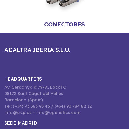
CONECTORES
ADALTRA IBERIA S.L.U.
HEADQUARTERS
Av. Cerdanyola 79-81 Local C
08172 Sant Cugat del Vallès
Barcelona (Spain)
Tel: (+34) 93 583 95 43 / (+34) 93 784 82 12
info@ek.plus – info@openetics.com
SEDE MADRID