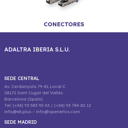
CONECTORES
ADALTRA IBERIA S.L.U.
SEDE CENTRAL
Av. Cerdanyola 79-81 Local C
08172 Sant Cugat del Vallès
Barcelona (Spain)
Tel: (+34) 93 583 95 43 / (+34) 93 784 82 12
info@ek.plus – info@openetics.com
SEDE MADRID