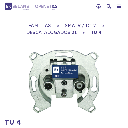
FAMILIAS
>
SMATV / ICT2
>
DESCATALOGADOS 01
>
TU 4
TU 4