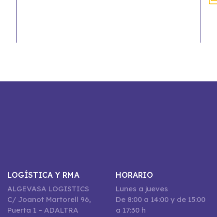
LOGÍSTICA Y RMA
HORARIO
ALGEVASA LOGISTICS
Lunes a jueves
C/ Joanot Martorell 96,
De 8:00 a 14:00 y de 15:00
Puerta 1 – ADALTRA
a 17:30 h