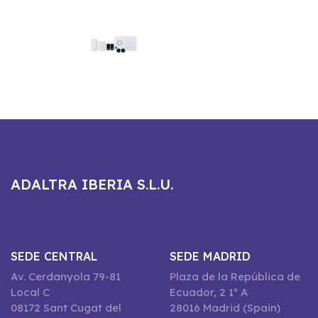
ADALTRA IBERIA S.L.U.
SEDE CENTRAL
SEDE MADRID
Av. Cerdanyola 79-81
Plaza de la República de
Local C
Ecuador, 2 1º A
08172 Sant Cugat del
28016 Madrid (Spain)