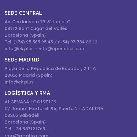
SEDE CENTRAL
Av. Cerdanyola 79-81 Local C
08172 Sant Cugat del Vallès
Barcelona (Spain)
Tel: (+34) 93 583 95 43 / (+34) 93 784 82 12
info@ek.plus – info@openetics.com
SEDE MADRID
Plaza de la República de Ecuador, 2 1º A
28016 Madrid (Spain)
info@ek.plus
LOGÍSTICA Y RMA
ALGEVASA LOGISTICS
C/ Joanot Martorell 96, Puerta 1 – ADALTRA
08203 Sabadell
Barcelona (Spain)
Tel: +34 937121765
rma@adaltra.com