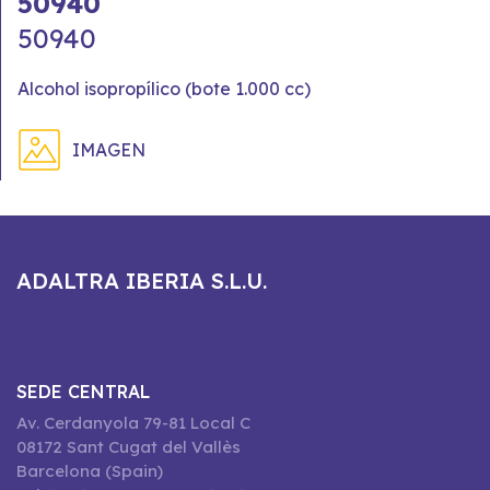
50940
50940
Alcohol isopropílico (bote 1.000 cc)
IMAGEN
ADALTRA IBERIA S.L.U.
SEDE CENTRAL
Av. Cerdanyola 79-81 Local C
08172 Sant Cugat del Vallès
Barcelona (Spain)