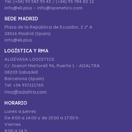
Tel: (+34) 93 583 95 43 / (+34) 93 784 82 12
info@ek.plus – info@openetics.com
SEDE MADRID
Plaza de la República de Ecuador, 2 1º A
28016 Madrid (Spain)
info@ek.plus
LOGÍSTICA Y RMA
ALGEVASA LOGISTICS
C/ Joanot Martorell 96, Puerta 1 – ADALTRA
08203 Sabadell
Barcelona (Spain)
Tel: +34 937121765
rma@adaltra.com
HORARIO
Lunes a jueves
De 8:00 a 14:00 y de 15:00 a 17:30 h
Viernes
8:00 a 14 h