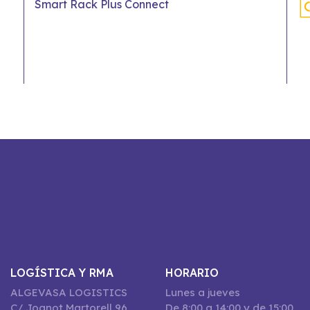
Smart Rack Plus Connect
LOGÍSTICA Y RMA
HORARIO
ALGEVASA LOGISTICS
Lunes a jueves
C/ Joanot Martorell 96,
De 8:00 a 14:00 y de 15:00