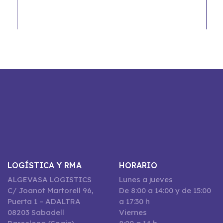
LOGÍSTICA Y RMA
HORARIO
ALGEVASA LOGISTICS
Lunes a jueves
C/ Joanot Martorell 96,
De 8:00 a 14:00 y de 15:00
Puerta 1 – ADALTRA
a 17:30 h
08203 Sabadell
Viernes