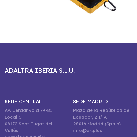
ADALTRA IBERIA S.L.U.
SEDE CENTRAL
SEDE MADRID
Av. Cerdanyola 79-81
Plaza de la República de
Local C
Ecuador, 2 1º A
08172 Sant Cugat del
28016 Madrid (Spain)
Vallès
info@ek.plus