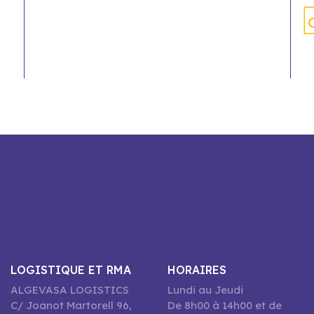
LOGISTIQUE ET RMA
HORAIRES
ALGEVASA LOGISTICS
Lundi au Jeudi
C/ Joanot Martorell 96,
De 8h00 à 14h00 et de