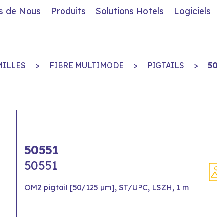
s de Nous
Produits
Solutions Hotels
Logiciels
MILLES
>
FIBRE MULTIMODE
>
PIGTAILS
>
50
50551
50551
OM2 pigtail [50/125 µm], ST/UPC, LSZH, 1 m