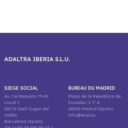
ADALTRA IBERIA S.L.U.
SIEGE SOCIAL
BUREAU DU MADRID
Av. Cerdanyola 79-81
Plaza de la República de
Local C
Ecuador, 2 1º A
08172 Sant Cugat del
28016 Madrid (Spain)
Vallès
info@ek.plus
Barcelona (Spain)
Tel: (+34) 93 583 95 43 /