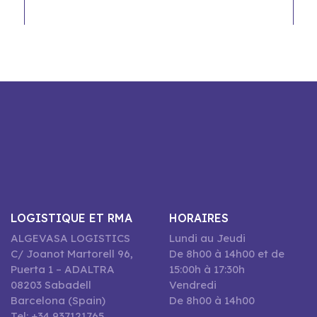
LOGISTIQUE ET RMA
HORAIRES
ALGEVASA LOGISTICS
Lundi au Jeudi
C/ Joanot Martorell 96,
De 8h00 à 14h00 et de
Puerta 1 – ADALTRA
15:00h à 17:30h
08203 Sabadell
Vendredi
Barcelona (Spain)
De 8h00 à 14h00
Tel: +34 937121765