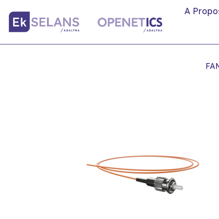
A Propo
FA