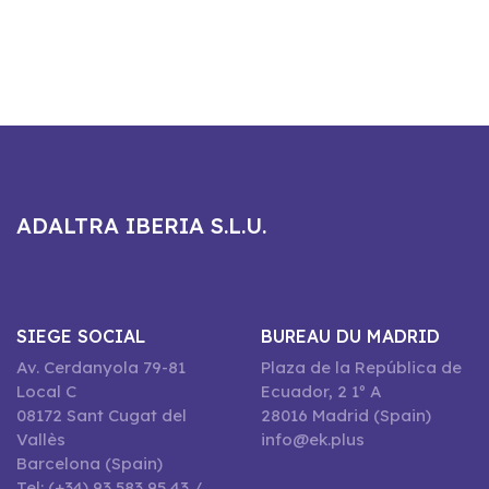
ADALTRA IBERIA S.L.U.
SIEGE SOCIAL
BUREAU DU MADRID
Av. Cerdanyola 79-81
Plaza de la República de
Local C
Ecuador, 2 1º A
08172 Sant Cugat del
28016 Madrid (Spain)
Vallès
info@ek.plus
Barcelona (Spain)
Tel: (+34) 93 583 95 43 /