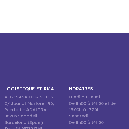
LOGISTIQUE ET RMA
HORAIRES
ALGEVASA LOGISTICS
Lundi au Jeudi
C/ Joanot Martorell 96,
De 8h00 à 14h00 et de
Puerta 1 – ADALTRA
15:00h à 17:30h
08203 Sabadell
Vendredi
Barcelona (Spain)
De 8h00 à 14h00
Tel: +34 937121765