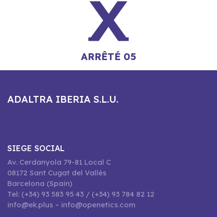
ARRÊTÉ 05
ADALTRA IBERIA S.L.U.
SIEGE SOCIAL
Av. Cerdanyola 79-81 Local C
08172 Sant Cugat del Vallès
Barcelona (Spain)
Tel: (+34) 93 583 95 43 / (+34) 93 784 82 12
info@ek.plus – info@openetics.com