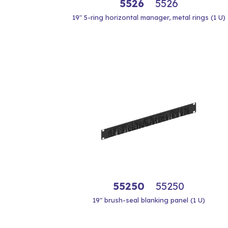
5526
5526
19" 5-ring horizontal manager, metal rings (1 U)
55250
55250
19" brush-seal blanking panel (1 U)