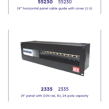
55230
55230
19” horizontal panel cable guide with cover (1 U)
2335
2335
19" panel with DIN rail, 3U, 24-pole capacity