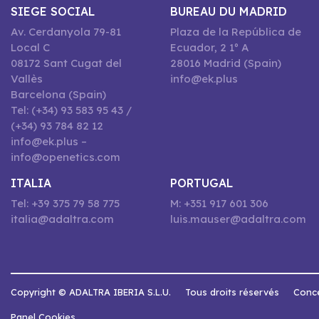
SIEGE SOCIAL
BUREAU DU MADRID
Av. Cerdanyola 79-81
Plaza de la República de
Local C
Ecuador, 2 1º A
08172 Sant Cugat del
28016 Madrid (Spain)
Vallès
info@ek.plus
Barcelona (Spain)
Tel: (+34) 93 583 95 43 /
(+34) 93 784 82 12
info@ek.plus –
info@openetics.com
ITALIA
PORTUGAL
Tel: +39 375 79 58 775
M: +351 917 601 306
italia@adaltra.com
luis.mauser@adaltra.com
Copyright © ADALTRA IBERIA S.L.U.
Tous droits réservés
Conce
Panel Cookies