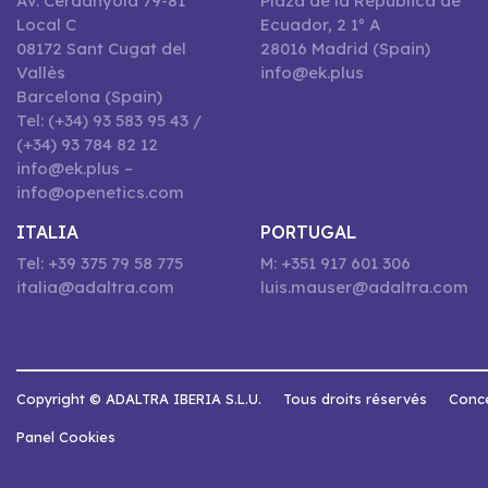
Av. Cerdanyola 79-81
Plaza de la República de
Local C
Ecuador, 2 1º A
08172 Sant Cugat del
28016 Madrid (Spain)
Vallès
info@ek.plus
Barcelona (Spain)
Tel: (+34) 93 583 95 43 /
(+34) 93 784 82 12
info@ek.plus –
info@openetics.com
ITALIA
PORTUGAL
Tel: +39 375 79 58 775
M: +351 917 601 306
italia@adaltra.com
luis.mauser@adaltra.com
Copyright © ADALTRA IBERIA S.L.U.
Tous droits réservés
Conce
Panel Cookies