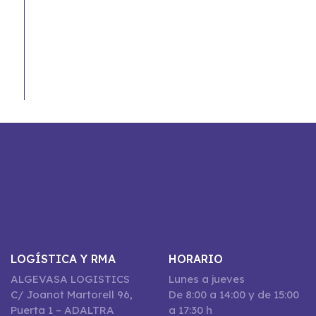
LOGÍSTICA Y RMA
HORARIO
ALGEVASA LOGISTICS
Lunes a jueves
C/ Joanot Martorell 96,
De 8:00 a 14:00 y de 15:00
Puerta 1 – ADALTRA
a 17:30 h