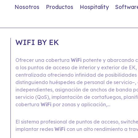
Nosotros
Productos
Hospitality
Softwar
WIFI BY EK
Ofrecer una cobertura
WiFi
potente y
abarcando cu
a los puntos de acceso de interior
y exterior de EK
centralizada ofreciendo infinidad de posibilidades 
distinguiendo huéspedes de personal de servicio–,
independientes, asignación
de anchos de banda por
servicio (QoS), implantación
de cortafuegos, planif
cobertura
WiFi
por zonas y
aplicación,…
El sistema profesional de puntos de acceso, switch
implantar redes
WiFi
con un alto rendimiento a tra