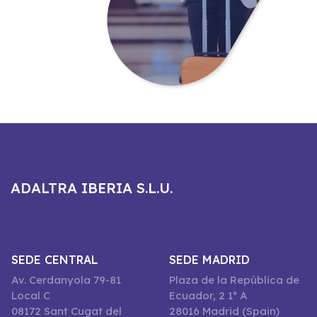
ADALTRA IBERIA S.L.U.
SEDE CENTRAL
SEDE MADRID
Av. Cerdanyola 79-81
Plaza de la República de
Local C
Ecuador, 2 1º A
08172 Sant Cugat del
28016 Madrid (Spain)