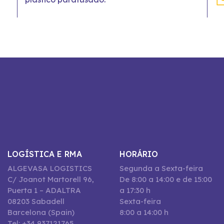
LOGÍSTICA E RMA
HORÁRIO
ALGEVASA LOGISTICS
Segunda a Sexta-feira
C/ Joanot Martorell 96,
De 8:00 a 14:00 e de 15:00
Puerta 1 – ADALTRA
a 17:30 h
08203 Sabadell
Sexta-feira
Barcelona (Spain)
8:00 a 14:00 h
Tel: +34 937121765