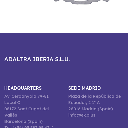
ADALTRA IBERIA S.L.U.
HEADQUARTERS
SEDE MADRID
Av. Cerdanyola 79-81
Plaza de la República de
Local C
Ecuador, 2 1º A
08172 Sant Cugat del
28016 Madrid (Spain)
Vallès
info@ek.plus
Barcelona (Spain)
Tel: (+34) 93 583 95 43 /