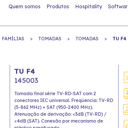
Quem somos
Produtos
Hospitality
Softwar
FAMÍLIAS
>
TOMADAS
>
TOMADAS
>
TU F4
TU F4
145003
Tomada final série TV-RD-SAT com 2
conectores IEC universal. Freqüência: TV-RD
(5-862 MHz) + SAT (950-2400 MHz).
Atenuação de derivação: <3dB (TV-RD) /
<4dB (SAT). Conexão por mecanismo de
plástico parafusado.