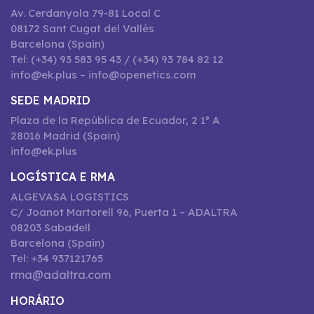
Av. Cerdanyola 79-81 Local C
08172 Sant Cugat del Vallès
Barcelona (Spain)
Tel: (+34) 93 583 95 43 / (+34) 93 784 82 12
info@ek.plus – info@openetics.com
SEDE MADRID
Plaza de la República de Ecuador, 2 1º A
28016 Madrid (Spain)
info@ek.plus
LOGÍSTICA E RMA
ALGEVASA LOGISTICS
C/ Joanot Martorell 96, Puerta 1 – ADALTRA
08203 Sabadell
Barcelona (Spain)
Tel: +34 937121765
rma@adaltra.com
HORÁRIO