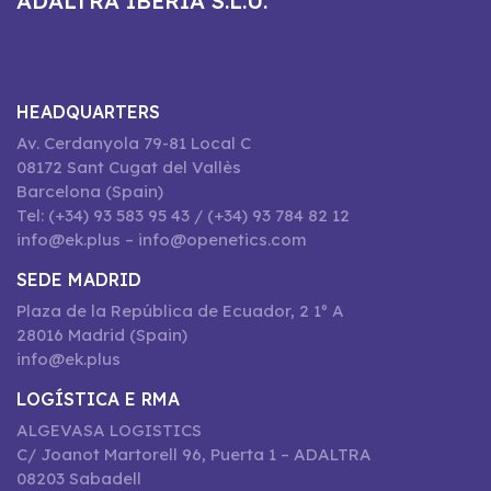
ADALTRA IBERIA S.L.U.
HEADQUARTERS
Av. Cerdanyola 79-81 Local C
08172 Sant Cugat del Vallès
Barcelona (Spain)
Tel: (+34) 93 583 95 43 / (+34) 93 784 82 12
info@ek.plus – info@openetics.com
SEDE MADRID
Plaza de la República de Ecuador, 2 1º A
28016 Madrid (Spain)
info@ek.plus
LOGÍSTICA E RMA
ALGEVASA LOGISTICS
C/ Joanot Martorell 96, Puerta 1 – ADALTRA
08203 Sabadell