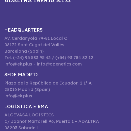
ADALTRA IBERIA S.L.U.
HEADQUARTERS
Av. Cerdanyola 79-81 Local C
08172 Sant Cugat del Vallès
Barcelona (Spain)
Tel: (+34) 93 583 95 43 / (+34) 93 784 82 12
info@ek.plus – info@openetics.com
SEDE MADRID
Plaza de la República de Ecuador, 2 1º A
28016 Madrid (Spain)
info@ek.plus
LOGÍSTICA E RMA
ALGEVASA LOGISTICS
C/ Joanot Martorell 96, Puerta 1 – ADALTRA
08203 Sabadell