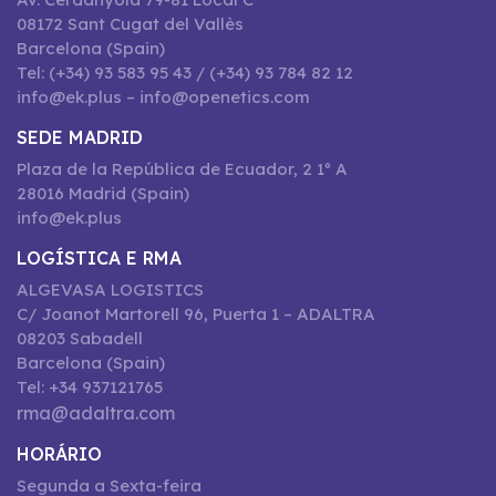
08172 Sant Cugat del Vallès
Barcelona (Spain)
Tel: (+34) 93 583 95 43 / (+34) 93 784 82 12
info@ek.plus – info@openetics.com
SEDE MADRID
Plaza de la República de Ecuador, 2 1º A
28016 Madrid (Spain)
info@ek.plus
LOGÍSTICA E RMA
ALGEVASA LOGISTICS
C/ Joanot Martorell 96, Puerta 1 – ADALTRA
08203 Sabadell
Barcelona (Spain)
Tel: +34 937121765
rma@adaltra.com
HORÁRIO
Segunda a Sexta-feira