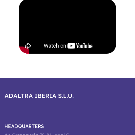
ADALTRA IBERIA S.L.U.
HEADQUARTERS
Av. Cerdanyola 79-81 Local C