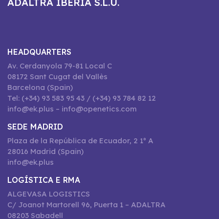
ADALTRA IBERIA S.L.U.
HEADQUARTERS
Av. Cerdanyola 79-81 Local C
08172 Sant Cugat del Vallès
Barcelona (Spain)
Tel: (+34) 93 583 95 43 / (+34) 93 784 82 12
info@ek.plus – info@openetics.com
SEDE MADRID
Plaza de la República de Ecuador, 2 1º A
28016 Madrid (Spain)
info@ek.plus
LOGÍSTICA E RMA
ALGEVASA LOGISTICS
C/ Joanot Martorell 96, Puerta 1 – ADALTRA
08203 Sabadell