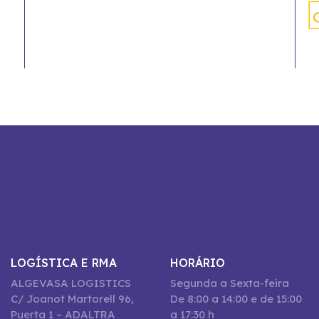
LOGÍSTICA E RMA
HORÁRIO
ALGEVASA LOGISTICS
Segunda a Sexta-feira
C/ Joanot Martorell 96,
De 8:00 a 14:00 e de 15:00
Puerta 1 – ADALTRA
a 17:30 h