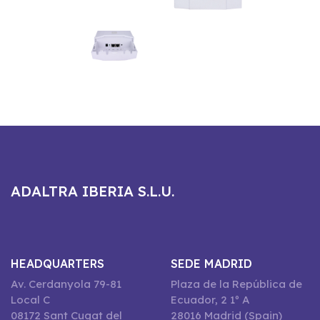
ADALTRA IBERIA S.L.U.
HEADQUARTERS
SEDE MADRID
Av. Cerdanyola 79-81
Plaza de la República de
Local C
Ecuador, 2 1º A
08172 Sant Cugat del
28016 Madrid (Spain)