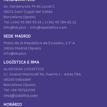
Av. Cerdanyola 79-81 Local C
08172 Sant Cugat del Vallès
Barcelona (Spain)
Tel: (+34) 93 583 95 43 / (+34) 93 784 82 12
info@ek.plus – info@openetics.com
SEDE MADRID
Plaza de la República de Ecuador, 2 1º A
28016 Madrid (Spain)
info@ek.plus
LOGÍSTICA E RMA
ALGEVASA LOGISTICS
C/ Joanot Martorell 96, Puerta 1 – ADALTRA
08203 Sabadell
Barcelona (Spain)
Tel: +34 937121765
rma@adaltra.com
HORÁRIO