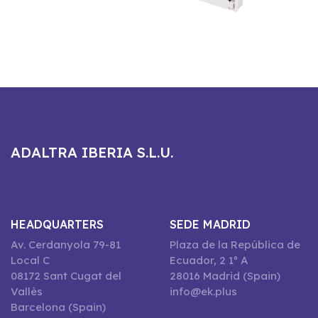
ADALTRA IBERIA S.L.U.
HEADQUARTERS
SEDE MADRID
Av. Cerdanyola 79-81
Plaza de la República de
Local C
Ecuador, 2 1º A
08172 Sant Cugat del
28016 Madrid (Spain)
Vallès
info@ek.plus
Barcelona (Spain)