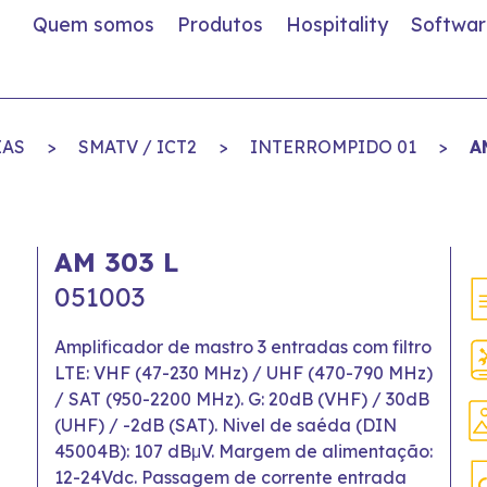
Quem somos
Produtos
Hospitality
Softwar
IAS
>
SMATV / ICT2
>
INTERROMPIDO 01
>
A
AM 303 L
051003
Amplificador de mastro 3 entradas com filtro
LTE: VHF (47-230 MHz) / UHF (470-790 MHz)
/ SAT (950-2200 MHz). G: 20dB (VHF) / 30dB
(UHF) / -2dB (SAT). Nivel de saéda (DIN
45004B): 107 dBμV. Margem de alimentação:
12-24Vdc. Passagem de corrente entrada