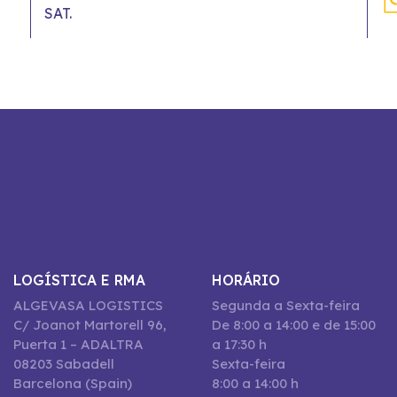
SAT.
LOGÍSTICA E RMA
HORÁRIO
ALGEVASA LOGISTICS
Segunda a Sexta-feira
C/ Joanot Martorell 96,
De 8:00 a 14:00 e de 15:00
Puerta 1 – ADALTRA
a 17:30 h
08203 Sabadell
Sexta-feira
Barcelona (Spain)
8:00 a 14:00 h