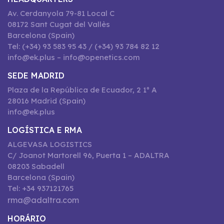
Av. Cerdanyola 79-81 Local C
08172 Sant Cugat del Vallès
Barcelona (Spain)
Tel: (+34) 93 583 95 43 / (+34) 93 784 82 12
info@ek.plus – info@openetics.com
SEDE MADRID
Plaza de la República de Ecuador, 2 1º A
28016 Madrid (Spain)
info@ek.plus
LOGÍSTICA E RMA
ALGEVASA LOGISTICS
C/ Joanot Martorell 96, Puerta 1 – ADALTRA
08203 Sabadell
Barcelona (Spain)
Tel: +34 937121765
rma@adaltra.com
HORÁRIO