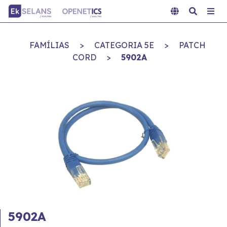
FAMÍLIAS
>
CATEGORIA 5E
>
PATCH
CORD
>
5902A
5902A