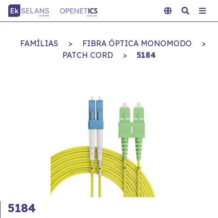
FAMÍLIAS
>
FIBRA ÓPTICA MONOMODO
>
PATCH CORD
>
5184
5184