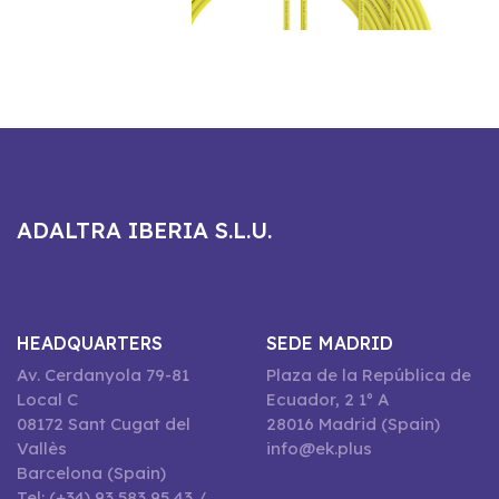
ADALTRA IBERIA S.L.U.
HEADQUARTERS
SEDE MADRID
Av. Cerdanyola 79-81
Plaza de la República de
Local C
Ecuador, 2 1º A
08172 Sant Cugat del
28016 Madrid (Spain)
Vallès
info@ek.plus
Barcelona (Spain)
Tel: (+34) 93 583 95 43 /