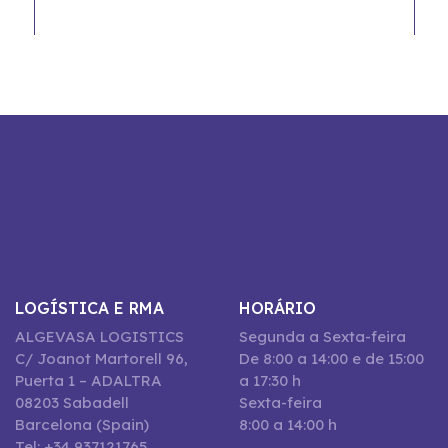
LOGÍSTICA E RMA
HORÁRIO
ALGEVASA LOGISTICS
Segunda a Sexta-feira
C/ Joanot Martorell 96,
De 8:00 a 14:00 e de 15:00
Puerta 1 – ADALTRA
a 17:30 h
08203 Sabadell
Sexta-feira
Barcelona (Spain)
8:00 a 14:00 h
Tel: +34 937121765