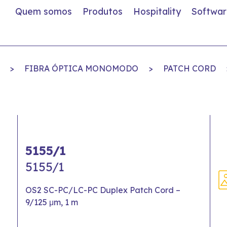
Quem somos
Produtos
Hospitality
Softwar
>
FIBRA ÓPTICA MONOMODO
>
PATCH CORD
5155/1
5155/1
OS2 SC-PC/LC-PC Duplex Patch Cord –
9/125 μm, 1 m